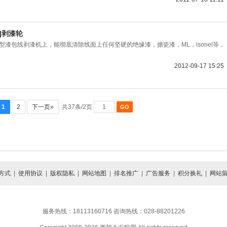
|剥漆轮
0型漆包线剥漆机上，能彻底清除线面上任何坚硬的绝缘漆，搪瓷漆，ML，lsonel等，
2012-09-17 15:25
1
2
下一页»
共37条/2页
方式
|
使用协议
|
版权隐私
|
网站地图
|
排名推广
|
广告服务
|
积分换礼
|
网站
服务热线：18113160716 咨询热线：028-88201226