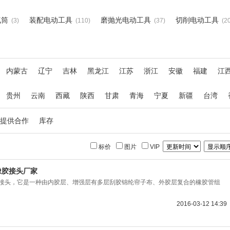
气筒
装配电动工具
磨抛光电动工具
切削电动工具
(3)
(110)
(37)
(2
内蒙古
辽宁
吉林
黑龙江
江苏
浙江
安徽
福建
江
贵州
云南
西藏
陕西
甘肃
青海
宁夏
新疆
台湾
提供合作
库存
标价
图片
VIP
橡胶接头厂家
橡胶接头，它是一种由内胶层、增强层有多层刮胶锦纶帘子布、外胶层复合的橡胶管组
2016-03-12 14:39