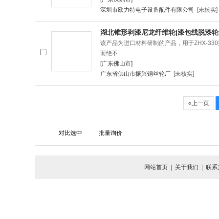
深圳市欧力特电子设备配件有限公司
[未核实]
湖北锥形剥漆尼龙纤维轮|漆包线脱漆轮
该产品为进口材料研制的产品，用于ZHX-33
而绝不
[广东佛山市]
广东省佛山市振兴钢丝轮厂
[未核实]
«上一页
网站首页
|
关于我们
|
联系