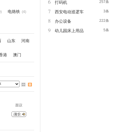
6
257条
打码机
7
电烙铁
3条
西安电动巡逻车
0)
(4)
8
222条
办公设备
9
5条
幼儿园床上用品
西
山东
河南
香港
澳门
面议