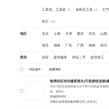
工具包、工具箱
金刚石工具
打
(8)
(3)
其它
(38)
地区
北京
上海
天津
重庆
河北
山西
湖北
湖南
广东
广西
海南
四川
类别
供应
提供服务
供应二手
提供加工
株洲供应丝扣橡胶接头|可曲挠软连接|
JGD-B型丝连接软接头也可称为风机盘管
成。根据介
[河南郑州市]
河南亿昌管道设备有限公司
[未核实]